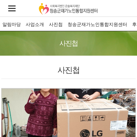
알림마당
사업소개
사진첩
청송군재가노인통합지원센터
후
사진첩
사진첩