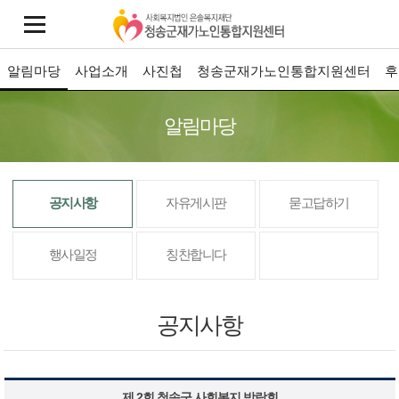
알림마당
사업소개
사진첩
청송군재가노인통합지원센터
후
알림마당
공지사항
자유게시판
묻고답하기
행사일정
칭찬합니다
공지사항
제 2회 청송군 사회복지 박람회