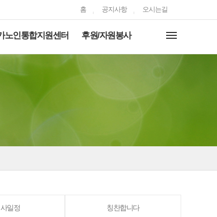
홈
공지사항
오시는길
가노인통합지원센터
후원/자원봉사
행사일정
칭찬합니다