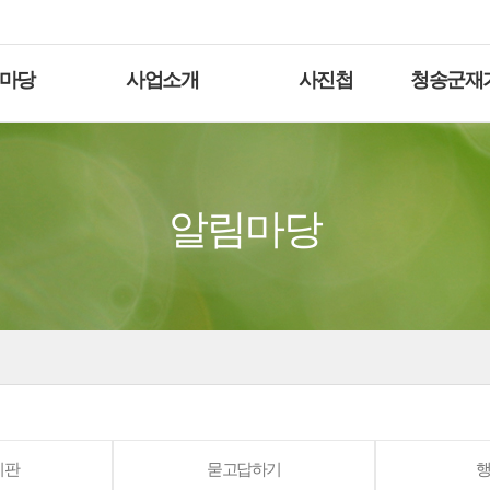
마당
사업소개
사진첩
청송군재
알림마당
시판
묻고답하기