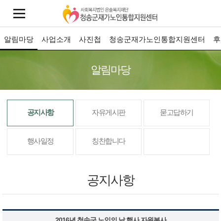
알림마당
사업소개
사진첩
청송군재가노인통합지원센터
후
알림마당
공지사항
자유게시판
묻고답하기
행사일정
칭찬합니다
공지사항
2016년 청송군 노인의 날 행사 자원봉사