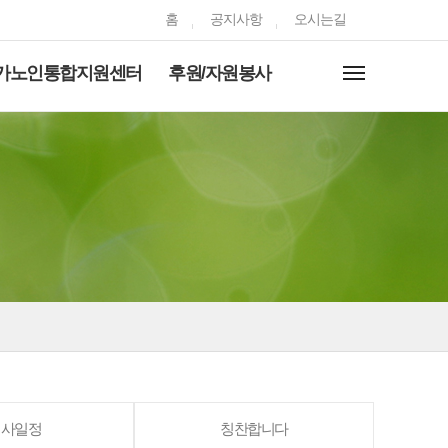
홈
공지사항
오시는길
가노인통합지원센터
후원/자원봉사
행사일정
칭찬합니다