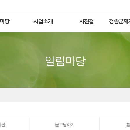
마당
사업소개
사진첩
청송군재
알림마당
시판
묻고답하기