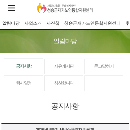
알림마당
사업소개
사진첩
청송군재가노인통합지원센터
후
알림마당
공지사항
자유게시판
묻고답하기
행사일정
칭찬합니다
공지사항
2016년 4분기 서비스관리자 간담회