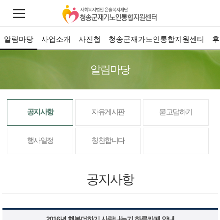
알림마당
사업소개
사진첩
청송군재가노인통합지원센터
후
알림마당
공지사항
자유게시판
묻고답하기
행사일정
칭찬합니다
공지사항
2016년 행복더하기 사랑나누기 하루카페 안내