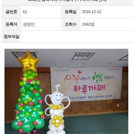
글번호
61
등록일
2016-12-12
등록자
권영만
조회수
1942명
첨부파일