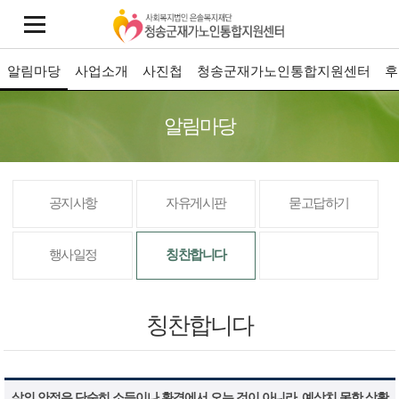
알림마당
사업소개
사진첩
청송군재가노인통합지원센터
후
알림마당
공지사항
자유게시판
묻고답하기
행사일정
칭찬합니다
칭찬합니다
삶의 안정은 단순히 소득이나 환경에서 오는 것이 아니라, 예상치 못한 상황