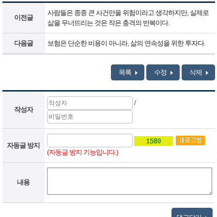
닷
사람들은 종종 큰 사건만을 위험이라고 생각하지만, 실제로
컴
이전글
삶을 무너뜨리는 것은 작은 충격의 반복이다.
보
험
다음글
보험은 단순한 비용이 아니라, 삶의 연속성을 위한 투자다.
비
교
사
목록
수정
삭제
이
트
-
/
보
작성자
험
비
교
자동글 방지
사
(자동글 방지 기능입니다.)
이
트
보
내용
험
비
교