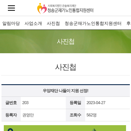
알림마당
사업소개
사진첩
청송군재가노인통합지원센터
후
사진첩
사진첩
우양재단 나들이 지원 선정!
글번호
203
등록일
2023-04-27
등록자
권영만
조회수
562명