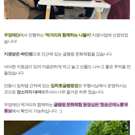
우양재단
에서 진행하는
'먹거리와 함께하는 나들이'
지원사업에 선정되었
습니다!
지원받은 40만원
으로 인근에 있는 글램핑 문화체험을 갔습니다.
넉넉한 지원금이 있어 마음편하게 먹고 놀고 선물도 나누고 좋은 추억을 만
들었습니다.
안동시 임하댐 근처에 있는
임하호글램핑장
은 우행사님께서 운영하시는
곳으로
장소까지 대여
해주셔서 너무 즐거운 하루 였습니다.
우양재단 먹거리와 함께하는
글램핑 문화체험 동영상은 '청송군재노통'유
튜브
에서 확인이 가능하십니다. : )