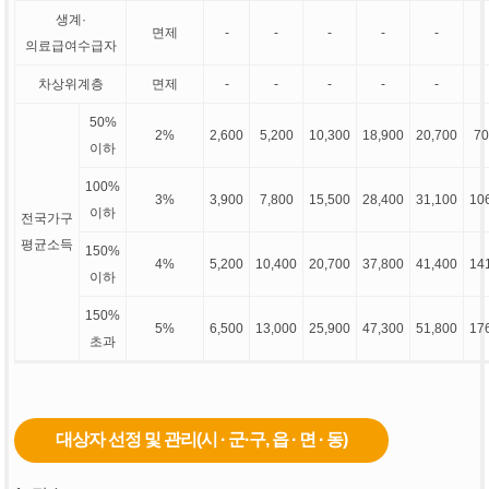
생계·
면제
-
-
-
-
-
의료급여수급자
차상위계층
면제
-
-
-
-
-
50%
2%
2,600
5,200
10,300
18,900
20,700
70
이하
100%
3%
3,900
7,800
15,500
28,400
31,100
10
이하
전국가구
평균소득
150%
4%
5,200
10,400
20,700
37,800
41,400
14
이하
150%
5%
6,500
13,000
25,900
47,300
51,800
17
초과
대상자 선정 및 관리(시 · 군·구, 읍 · 면 · 동)