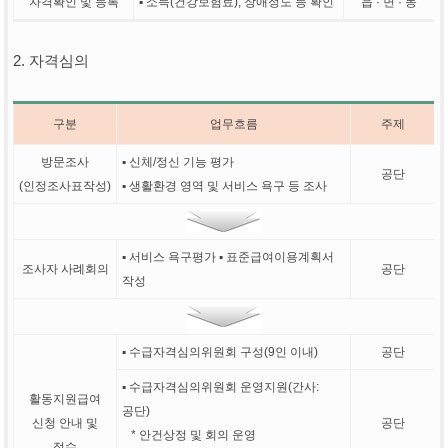
자격확인 및 등록
▪ 소득(건강보험료), 장애정도 등 확인
읍 · 면 · 동
2. 자격심의
구분
업무흐름
주제
방문조사
▪ 신체/정신 기능 평가
공단
(인정조사표작성)
▪ 생활환경 영역 및 서비스 욕구 등 조사
▪ 서비스 욕구평가 ▪ 표준급여이용계획서
조사자 사례회의
공단
작성
▪ 수급자격심의위원회 구성(9인 이내)
공단
▪ 수급자격심의위원회 운영지원(간사:
활동지원급여
공단)
신청 안내 및
공단
* 안건상정 및 회의 운영
접수