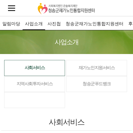
알림마당
사업소개
사진첩
청송군재가노인통합지원센터
후
사업소개
사회서비스
재가노인지원서비스
지역사회투자서비스
청송군푸드뱅크
사회서비스