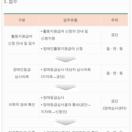
1. 접수
구분
업무흐름
주제
▪ 활동지원급여 신청의 안내 및
공단
활동지원급여
신청지원
신청 안내 및 접수
▪ 장애인활동지원급여 신청
읍 · 면 · 동
장애인등급
▪ 장애등급심사 대상자 심사의뢰
읍 · 면 · 동
심사의뢰
(지자체→공단)
▪ 장애등급심사
공단
의학적 장애 확인
▪ 장애등급심사결과 통보(공단→
(장애심사센터)
지자체→신청인)