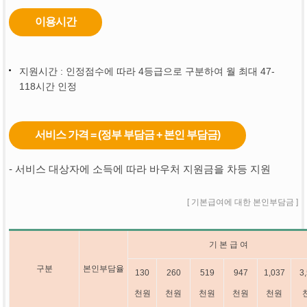
이용시간
지원시간 : 인정점수에 따라 4등급으로 구분하여 월 최대 47-
118시간 인정
서비스 가격 = (정부 부담금 + 본인 부담금)
- 서비스 대상자에 소득에 따라 바우처 지원금을 차등 지원
[ 기본급여에 대한 본인부담금 ]
기 본 급 여
구분
본인부담율
130
260
519
947
1,037
3
천원
천원
천원
천원
천원