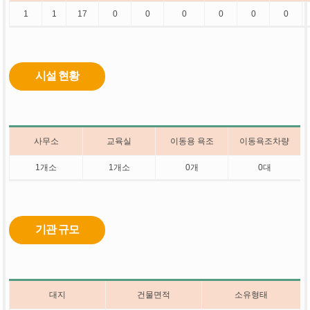
1
1
17
0
0
0
0
0
0
시설 현황
사무소
교육실
이동용 욕조
이동욕조차량
1개소
1개소
0개
0대
기관 규모
대지
건물면적
소유형태