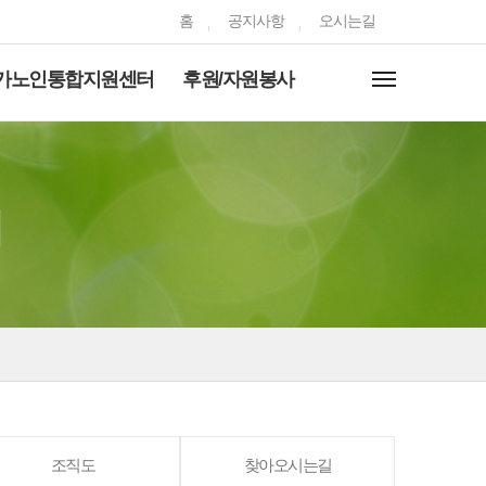
홈
공지사항
오시는길
가노인통합지원센터
후원/자원봉사
터
조직도
찾아오시는길