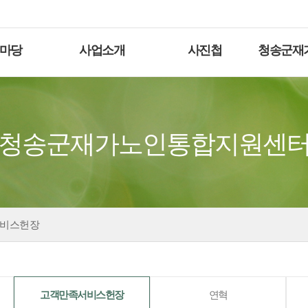
마당
사업소개
사진첩
청송군재
청송군재가노인통합지원센
비스헌장
고객만족서비스헌장
연혁