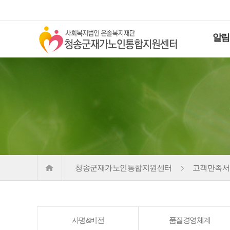
알림
청송군재가노인통합지원센터
고객만족서
사명&비전
품질경영체계