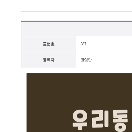
글번호
287
등록자
권영만