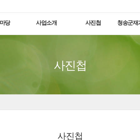
마당
사업소개
사진첩
청송군재
사진첩
사진첩