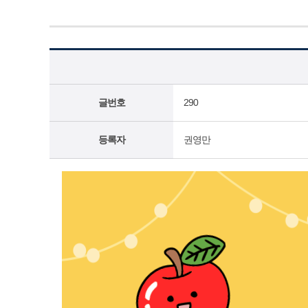
글번호
290
등록자
권영만