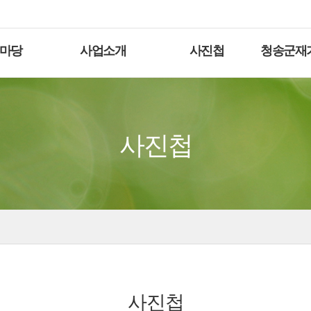
마당
사업소개
사진첩
청송군재
사진첩
사진첩