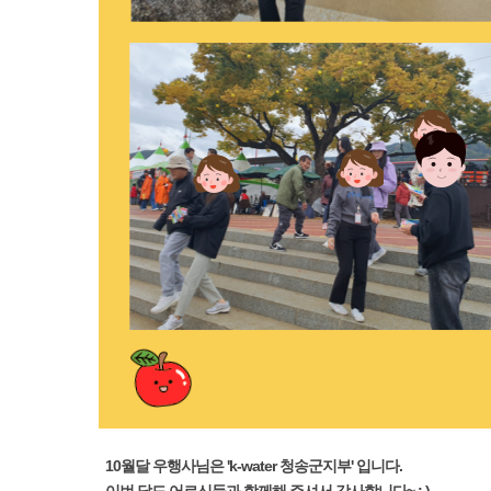
10월달 우행사님은 'k-water 청송군지부'
입니다.