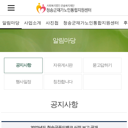
알림마당
사업소개
사진첩
청송군재가노인통합지원센터
후
알림마당
공지사항
자유게시판
묻고답하기
행사일정
칭찬합니다
공지사항
2023년도 청송군푸드뱅크 실적 보고 공개