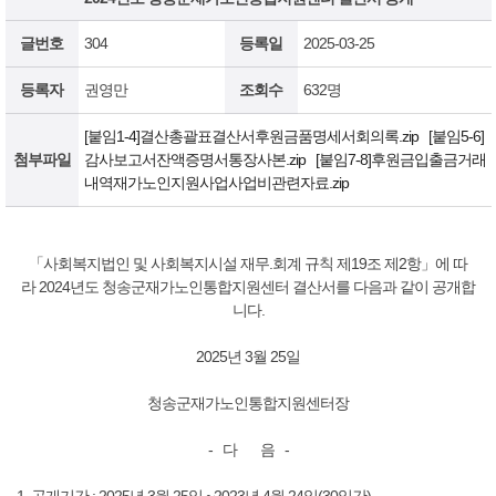
글번호
304
등록일
2025-03-25
등록자
권영만
조회수
632명
[붙임1-4]결산총괄표결산서후원금품명세서회의록.zip
[붙임5-6]
첨부파일
감사보고서잔액증명서통장사본.zip
[붙임7-8]후원금입출금거래
내역재가노인지원사업사업비관련자료.zip
「사회복지법인 및 사회복지시설 재무.회계 규칙 제19조 제2항」에 따
라 2024년도 청송군재가노인통합지원센터 결산서를 다음과 같이 공개합
니다.
2025년 3월 25일
청송군재가노인통합지원센터장
- 다 음 -
1. 공개기간 : 2025년 3월 25일 ~2023년 4월 24일(30일간)