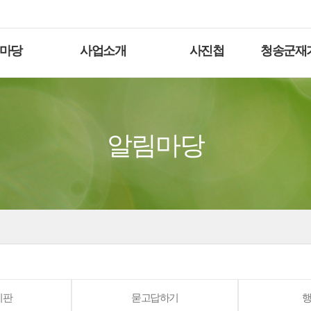
마당
사업소개
사진첩
청송군재
알림마당
시판
묻고답하기