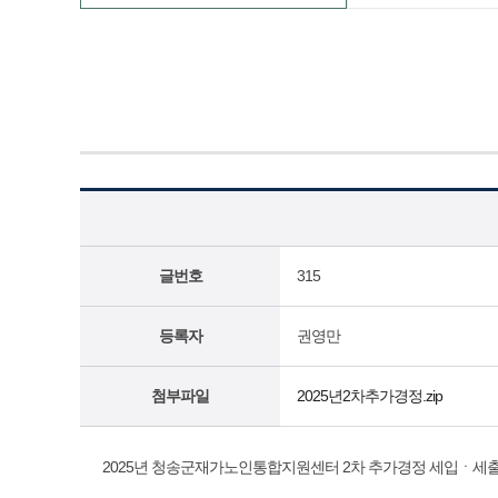
글번호
315
등록자
권영만
첨부파일
2025년2차추가경정.zip
2025년 청송군재가노인통합지원센터 2차 추가경정 세입ㆍ세출