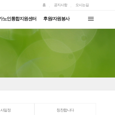
홈
공지사항
오시는길
가노인통합지원센터
후원/자원봉사
행사일정
칭찬합니다