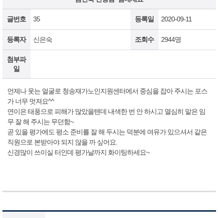
글번호
35
등록일
2020-09-11
등록자
신은숙
조회수
2944명
첨부파
일
언제나 웃는 얼굴로 청송재가노인지원센터에서 중심을 잡아 주시는 포스
가 너무 멋져요^^
연이은 태풍으로 피해가 많았을텐데 내색한 번 안 하시고 열심히 맡은 임
무 잘 해 주시는 무던함~
곧 있을 평가에도 평소 준비를 잘 해 두시는 덕분에 여유가 있으셔서 같은
직원으로 본받아야 되지 않을 까 싶어요.
신경많이 쓰이실 터인데 평가날까지 화이팅하세요~