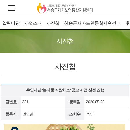
알림마당
사업소개
사진첩
청송군재가노인통합지원센터
후
사진첩
사진첩
우양재단 '봄나물과 쌈채소' 공모 사업 선정 진행
글번호
321
등록일
2026-05-26
등록자
권영만
조회수
75명