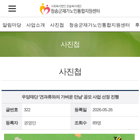
알림마당
사업소개
사진첩
청송군재가노인통합지원센터
후
사진첩
사진첩
우양재단 '견과류와의 가벼운 만남' 공모 사업 선정 진행
글번호
322
등록일
2026-05-26
등록자
권영만
조회수
89명