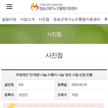
알림마당
사업소개
사진첩
청송군재가노인통합지원센터
후
사진첩
사진첩
우양재단 '안 매운 나눔-누룽지 나눔' 공모 사업 선정 진행
글번호
325
등록일
2026-06-04
등록자
권영만
조회수
78명