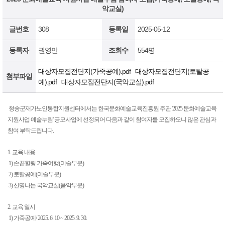
악교실)
글번호
308
등록일
2025-05-12
등록자
권영만
조회수
554명
대상자모집전단지(가죽공예).pdf
대상자모집전단지(토탈공
첨부파일
예).pdf
대상자모집전단지(국악교실).pdf
청송군재가노인통합지원센터에서는 한국문화예술교육진흥원 주관
'2025
문화예술교육
지원사업 예술누림
'
공모사업에 선정되어 다음과 같이 참여자를 모집하오니 많은 관심과
참여 부탁드립니다
.
1.
교육 내용
1)
손끝힐링 가죽여행
(
미술부분
)
2)
토탈공예
(
미술부분
)
3)
신명나는 국악교실
(
음악부분
)
2.
교육 일시
1)
가죽공예
/ 2025. 6. 10 ~ 2025. 9. 30.