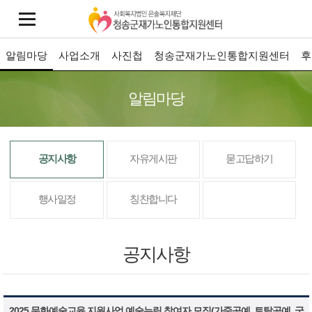
알림마당
사업소개
사진첩
청송군재가노인통합지원센터
후
알림마당
공지사항
자유게시판
묻고답하기
행사일정
칭찬합니다
공지사항
2025 문화예술교육 지원사업 예술누림 참여자 모집(가죽공예, 토탈공예, 국