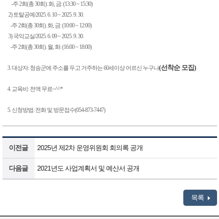
-
주
2
회
(
총
30
회
).
화
,
금
: (13:30 ~ 15:30)
2)
토탈공예
/2025. 6. 10 ~ 2025. 9. 30.
-
주
2
회
(
총
30
회
).
화
,
금
: (10:00 ~ 12:00)
3)
국악교실
/2025. 6. 09 ~ 2025. 9. 30.
-
주
2
회
(
총
30
회
).
월
,
화
: (16:00 ~ 18:00)
(
선착순 모집
)
3.
대상자
:
청송군에 주소를 두고 거주하는
60
세이상 어르신 누구나
4.
교육비
:
전액 무료
~^^*
5.
신청방법
:
전화 및 방문접수
(054-873-7447)
이전글
2025년 제2차 운영위원회 회의록 공개
다음글
2021년도 사업계획서 및 예산서 공개
목록