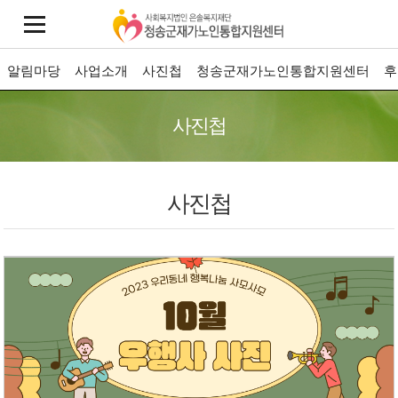
알림마당
사업소개
사진첩
청송군재가노인통합지원센터
후
사진첩
사진첩